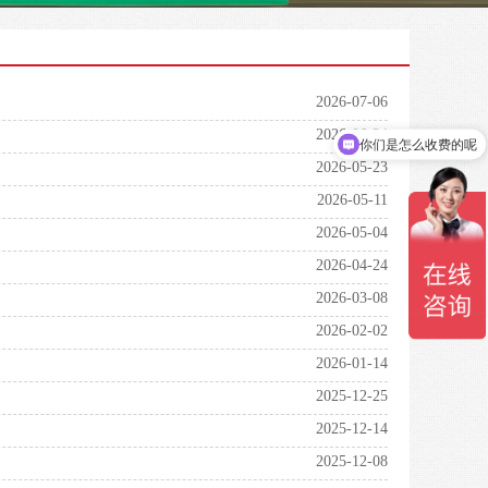
2026-07-06
2026-06-24
你们是怎么收费的呢
2026-05-23
2026-05-11
2026-05-04
2026-04-24
2026-03-08
2026-02-02
2026-01-14
2025-12-25
2025-12-14
2025-12-08