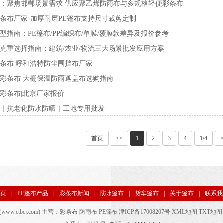
：聚焦邯郸场景需求 供应聚乙烯防雨布与多规格轻便彩条布
条布厂家-加厚耐磨PE篷布支持尺寸裁剪定制
型指南：PE篷布/PP编织布/单膜/覆膜款差异及报价参考
克重选择指南：建筑/农业/物流三大场景批发应用方案
条布 呼和浩特防尘围挡布厂家
彩条布 大棚保温防雨遮盖布选购指南
彩条布|北京厂家报价
｜抗老化防水防晒｜工地专用批发
首页
<<
1
2
3
4
1/4
首页
|
PE篷布产品
|
彩条布新闻
|
防水篷布
|
货车篷布
|
关于篷布
|
联系我
www.ctbcj.com) 主营：彩条布 防雨布 PE篷布
津ICP备17008207号
XML地图
TXT地图