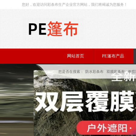
您好，欢迎访问彩条布生产企业官方网站，我们将竭诚为您服务！
网站首页
PE篷布产品
您是否在搜索：
防水彩条布
双膜彩条布
单膜