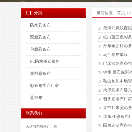
栏目分类
当前位置：
首页
>
防水彩条布
天津70克双覆
红白蓝三色彩条
双膜彩条布
丹东全新料彩条布
单膜彩条布
乌兰察布单膜工
PE防水篷布价格
巴彦淖尔彩条布
锦州 聚乙烯彩
塑料彩条布
鞍山包头本地彩
彩条布生产厂家
天津彩条布源头工
蓝银布
包头彩条布厂家
晋中12米宽彩
联系我们
华东PE彩条布
阳泉定制彩条布
天津彩条布生产厂家