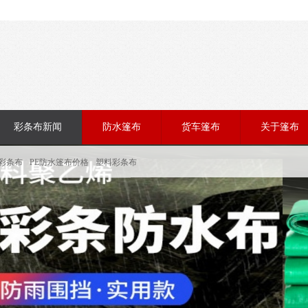
彩条布新闻
防水篷布
货车篷布
关于篷布
彩条布
PE防水篷布价格
塑料彩条布