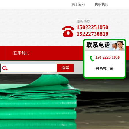
关于篷布
联系我们
服务热线
15022251050
15222738818
联系我们
150 2225 1050
彩条布厂家