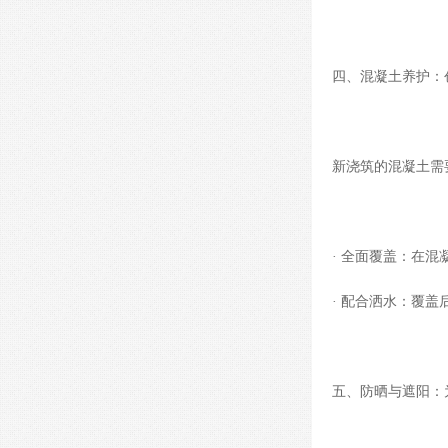
四、混凝土养护：创
新浇筑的混凝土需
· 全面覆盖：在
· 配合洒水：覆
五、防晒与遮阳：为