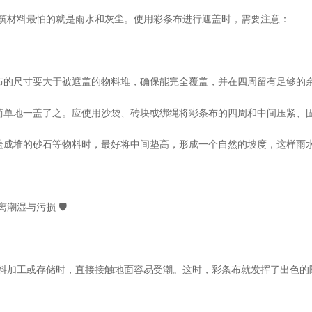
筑材料最怕的就是雨水和灰尘。使用
彩条布
进行遮盖时，需要注意：
布
的尺寸要大于被遮盖的物料堆，确保能完全覆盖，并在四周留有足够的
勿简单地一盖了之。应使用沙袋、砖块或绑绳将彩条布的四周和中间压紧、固
遮盖成堆的砂石等物料时，最好将中间垫高，形成一个自然的坡度，这样雨
潮湿与污损 🛡️
料加工或存储时，直接接触地面容易受潮。这时，彩条布就发挥了出色的