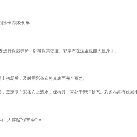
造恒湿环境 🌟
要进行保湿养护，以确保其强度。彩条布在这里也能大显身手。
混凝土初凝后，及时用彩条布将其表面完全覆盖。
盖后，需定期向彩条布上洒水，保持其一直处于湿润状态。彩条布能有效减
工人撑起“保护伞” ☀️