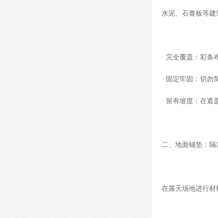
水泥、石膏板等建
· 完全覆盖：
彩条
· 固定牢固：切
· 留有坡度：在
二、地面铺垫：隔离
在露天场地进行材