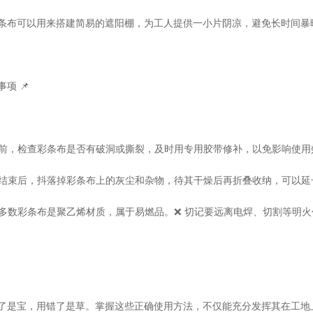
条布可以用来搭建简易的遮阳棚，为工人提供一小片阴凉，避免长时间暴
项 📌
使用前，检查彩条布是否有破洞或撕裂，及时用专用胶带修补，以免影响使用
工作结束后，抖落掉彩条布上的灰尘和杂物，待其干燥后再折叠收纳，可以
绝大多数彩条布是聚乙烯材质，属于易燃品。❌ 切记要远离电焊、切割等明
了是宝，用错了是草。掌握这些正确使用方法，不仅能充分发挥其在工地