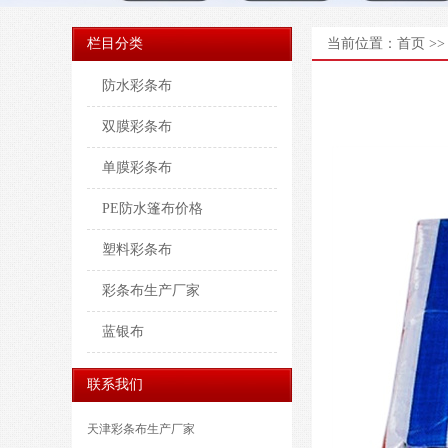
栏目分类
当前位置：
首页
>
防水彩条布
双膜彩条布
单膜彩条布
PE防水篷布价格
塑料彩条布
彩条布生产厂家
蓝银布
联系我们
天津彩条布生产厂家