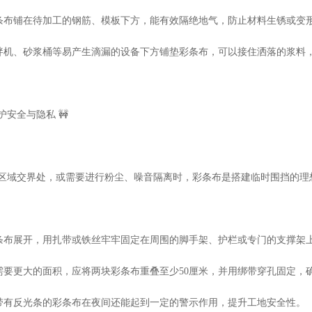
彩条布铺在待加工的钢筋、模板下方，能有效隔绝地气，防止材料生锈或变
搅拌机、砂浆桶等易产生滴漏的设备下方铺垫彩条布，可以接住洒落的浆料
安全与隐私 🚧
区域交界处，或需要进行粉尘、噪音隔离时，彩条布是搭建临时围挡的理
彩条布展开，用扎带或铁丝牢牢固定在周围的脚手架、护栏或专门的支撑架
果需要更大的面积，应将两块彩条布重叠至少50厘米，并用绑带穿孔固定，
些带有反光条的彩条布在夜间还能起到一定的警示作用，提升工地安全性。