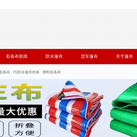
彩条布新闻
防水篷布
货车篷布
关于篷布
彩条布
PE防水篷布价格
塑料彩条布