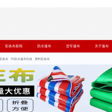
彩条布新闻
防水篷布
货车篷布
关于篷布
彩条布
PE防水篷布价格
塑料彩条布