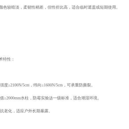
布：颜色较暗淡，柔韧性稍差，但性价比高，适合临时遮盖或短期使用。
术特性：
≥2100N/5cm，纬向≥1600N/5cm，可承重防撕裂。
值≥2000mm水柱，防霉实验达一级标准，适合潮湿环境。
抗老化，适应户外长期暴露。