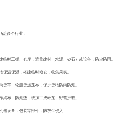
涵盖多个行业：
：搭建临时工棚、仓库，遮盖建材（水泥、砂石）或设备，防尘防雨。
农作物保温保湿，搭建临时粮仓，收集果实。
：作为货车、轮船货运蓬布，保护货物防雨防潮。
：用作桌布、防潮垫，或加工成帐篷、野营护套。
遮盖机器设备，包装零部件，防灰尘侵入。