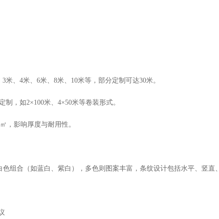
米、4米、6米、8米、10米等，部分定制可达30米。
，如2×100米、4×50米等卷装形式。
克/㎡，影响厚度与耐用性。
色组合（如蓝白、紫白），多色则图案丰富，条纹设计包括水平、竖直
议