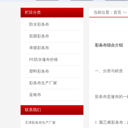
栏目分类
当前位置：
首页
>
防水彩条布
双膜彩条布
彩条布
综合介绍
单膜彩条布
PE防水篷布价格
一、分类与材质
塑料彩条布
彩条布生产厂家
蓝银布
彩条布
是
篷布
的一
联系我们
1. 聚乙烯
彩条布
：
天津彩条布生产厂家